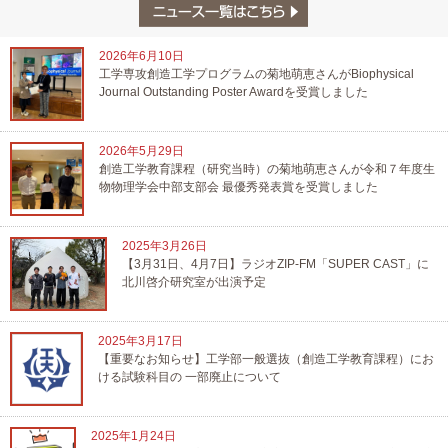
2026年6月10日
工学専攻創造工学プログラムの菊地萌恵さんがBiophysical
Journal Outstanding Poster Awardを受賞しました
2026年5月29日
創造工学教育課程（研究当時）の菊地萌恵さんが令和７年度生
物物理学会中部支部会 最優秀発表賞を受賞しました
2025年3月26日
【3月31日、4月7日】ラジオZIP-FM「SUPER CAST」に
北川啓介研究室が出演予定
2025年3月17日
【重要なお知らせ】工学部一般選抜（創造工学教育課程）にお
ける試験科目の 一部廃止について
2025年1月24日