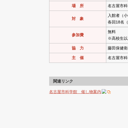
場 所
名古屋市科
入館者（小
対 象
各回18名
無料
参加費
※高校生以
協 力
藤田保健衛
主 催
名古屋市科
関連リンク
名古屋市科学館 催し物案内