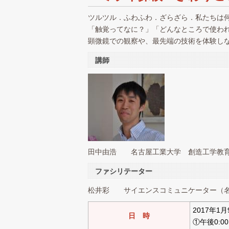
ツルツル．ふわふわ．ざらざら．私たちは
「触覚ってなに？」「どんなところで使わ
顕微鏡での観察や、最先端の技術を体験し
講師
田中由浩 名古屋工業大学 創造工学教育
ファシリテーター
松井彩 サイエンスコミュニケーター（名
2017年
日 時
①午後0:0