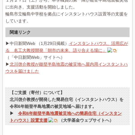
１月２７日（土）から、本学職員の第一陣が能登半島地震被災地
に出向き、支援活動を開始しました。
輪島市立輪島中学校を拠点にインスタントハウス設置等の支援を
しています。
関連リンク
▶中日新聞Web （1月29日掲載）
インスタントハウス、活用広が
る 名工大教授開発「朝市の未来、語り合える場に」
（「中日新聞Web」サイトへ）
▶
北川啓介教授が能登半島地震の被災地へ屋内用インスタントハ
ウスを届けました
【ご支援（寄付）について】
北川啓介教授が開発した簡易住宅（インスタントハウス）を
令和6年能登半島地震の被災地域へ届けます。
▶
令和6年能登半島地震被災地への簡易住宅（インスタン
トハウス）設置支援
（大学基金ウェブサイトへ）